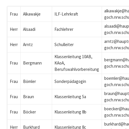
alkawakje@ha
Frau
Alkawakje
ILF-Lehrkraft
goch.nrw.sch
alsaadi@haup
Herr
Alsaadi
Fachlehrer
goch.nrw.sch
arntz@haupt
Herr
Arntz
Schulleiter
goch.nrw.sch
Klassenleitung 10AB,
bergmann@ha
Frau
Bergmann
KAoA,
goch.nrw.sch
Berufswahlvorbereitung
boemler@hau
Frau
Bömler
Sonderpädagogin
goch.nrw.sch
braun@haupt
Frau
Braun
Klassenleitung 5a
goch.nrw.sch
boecker@hau
Frau
Böcker
Klassenleitung 8b
goch.nrw.sch
burkhard@ha
Herr
Burkhard
Klassenleitung 8c