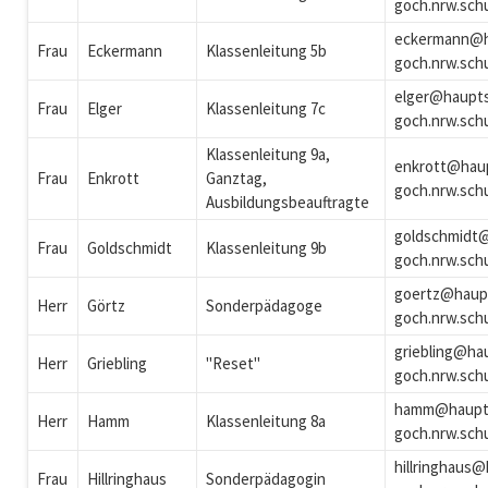
goch.nrw.sch
eckermann@h
Frau
Eckermann
Klassenleitung 5b
goch.nrw.sch
elger@haupts
Frau
Elger
Klassenleitung 7c
goch.nrw.sch
Klassenleitung 9a,
enkrott@hau
Frau
Enkrott
Ganztag,
goch.nrw.sch
Ausbildungsbeauftragte
goldschmidt
Frau
Goldschmidt
Klassenleitung 9b
goch.nrw.sch
goertz@haup
Herr
Görtz
Sonderpädagoge
goch.nrw.sch
griebling@ha
Herr
Griebling
"Reset"
goch.nrw.sch
hamm@haupt
Herr
Hamm
Klassenleitung 8a
goch.nrw.sch
hillringhaus
Frau
Hillringhaus
Sonderpädagogin