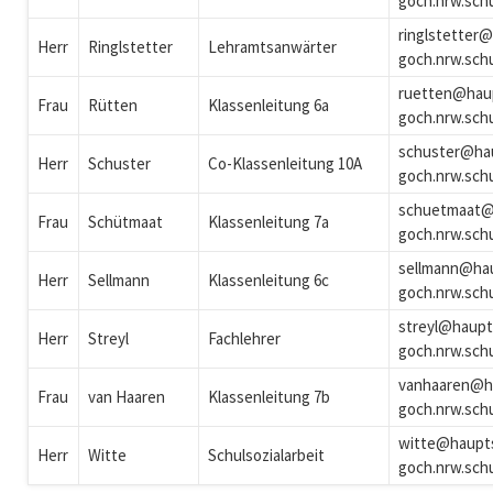
goch.nrw.sch
ringlstetter
Herr
Ringlstetter
Lehramtsanwärter
goch.nrw.sch
ruetten@hau
Frau
Rütten
Klassenleitung 6a
goch.nrw.sch
schuster@ha
Herr
Schuster
Co-Klassenleitung 10A
goch.nrw.sch
schuetmaat@
Frau
Schütmaat
Klassenleitung 7a
goch.nrw.sch
sellmann@ha
Herr
Sellmann
Klassenleitung 6c
goch.nrw.sch
streyl@haupt
Herr
Streyl
Fachlehrer
goch.nrw.sch
vanhaaren@h
Frau
van Haaren
Klassenleitung 7b
goch.nrw.sch
witte@haupt
Herr
Witte
Schulsozialarbeit
goch.nrw.sch