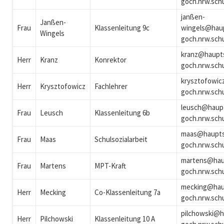
goch.nrw.sch
janßen-
Janßen-
Frau
Klassenleitung 9c
wingels@hau
Wingels
goch.nrw.sch
kranz@haupt
Herr
Kranz
Konrektor
goch.nrw.sch
krysztofowic
Herr
Krysztofowicz
Fachlehrer
goch.nrw.sch
leusch@haup
Frau
Leusch
Klassenleitung 6b
goch.nrw.sch
maas@haupts
Frau
Maas
Schulsozialarbeit
goch.nrw.sch
martens@hau
Frau
Martens
MPT-Kraft
goch.nrw.sch
mecking@hau
Herr
Mecking
Co-Klassenleitung 7a
goch.nrw.sch
pilchowski@h
Herr
Pilchowski
Klassenleitung 10 A