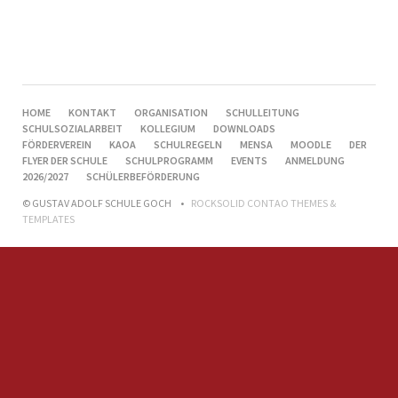
NAVIGATION
HOME
KONTAKT
ORGANISATION
SCHULLEITUNG
ÜBERSPRINGEN
SCHULSOZIALARBEIT
KOLLEGIUM
DOWNLOADS
FÖRDERVEREIN
KAOA
SCHULREGELN
MENSA
MOODLE
DER
FLYER DER SCHULE
SCHULPROGRAMM
EVENTS
ANMELDUNG
2026/2027
SCHÜLERBEFÖRDERUNG
© GUSTAV ADOLF SCHULE GOCH
ROCKSOLID CONTAO THEMES &
TEMPLATES